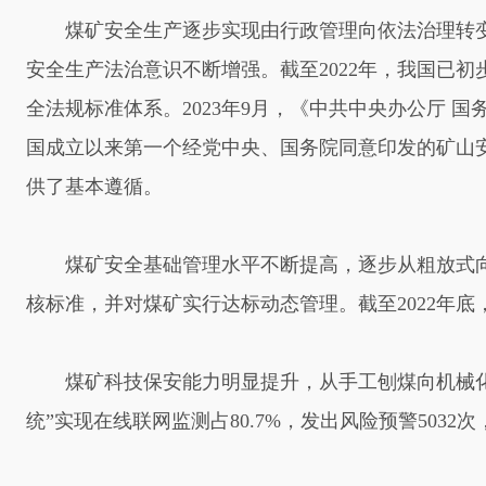
煤矿安全生产逐步实现由行政管理向依法治理转变。
安全生产法治意识不断增强。截至2022年，我国已初
全法规标准体系。2023年9月，《中共中央办公厅
国成立以来第一个经党中央、国务院同意印发的矿山
供了基本遵循。
煤矿安全基础管理水平不断提高，逐步从粗放式向标
核标准，并对煤矿实行达标动态管理。截至2022年底
煤矿科技保安能力明显提升，从手工刨煤向机械化、
统”实现在线联网监测占80.7%，发出风险预警5032次