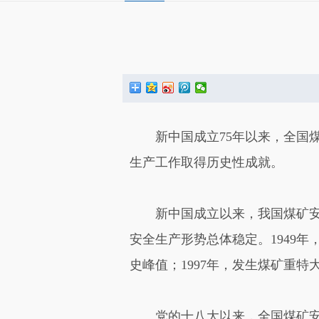
新中国成立75年以来，全国煤矿安
生产工作取得历史性成就。
新中国成立以来，我国煤矿安全
安全生产形势总体稳定。1949年，
史峰值；1997年，发生煤矿重
党的十八大以来，全国煤矿安全生