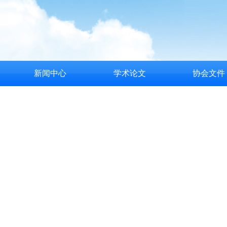
新闻中心
学术论文
协会文件