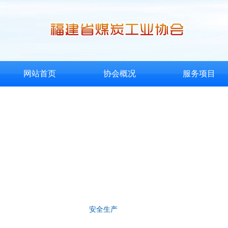
网站首页
协会概况
服务项目
安全生产